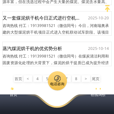
源丰富，但在洗选过程中会产生大量的煤泥。煤泥含水量高、
粘性大，长期以来存在运输难、储存难、价值低、污染环境···
又一套煤泥烘干机今日正式进行空机联动
2025-10-20
咨询热线 付工：19139981521（微信同号）今日，河南瑞奥承
建的大型煤泥烘干机​项目正式进入空机联动试车阶段。该项目
采用河南瑞奥自主研发的环保型滚筒煤泥烘干机，设备日···
蒸汽煤泥烘干机的优劣势分析
2025-10-14
咨询热线 付工：19139981521（微信同号）在煤炭清洁利用和
固废资源化处理的大背景下，煤泥的烘干提质已成为提升经济
效益和环境效益的关键环节。在众多烘干技术中，蒸汽煤泥···
首页
<
4
5
6
7
8
>
尾页
电话咨询
首页
在线询价