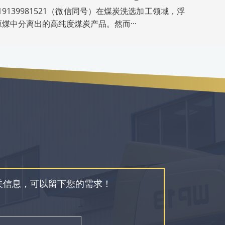
19139981521（微信同号）在煤炭洗选加工领域，浮
煤中分离出的高纯度煤炭产品。然而···
关信息，可以留下您的需求！