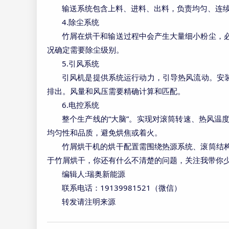
输送系统包含上料、进料、出料，负责均匀、连
4.
除尘系统
竹屑在烘干和输送过程中会产生大量细小粉尘，
况确定需要除尘级别。
5.
引风系统
引风机是提供系统运行动力，引导热风流动。安
排出。风量和风压需要精确计算和匹配。
6.
电控系统
“
”
整个生产线的
大脑
。实现对滚筒转速、热风温
均匀性和品质，避免烘焦或着火。
竹屑烘干机的烘干配置需围绕热源系统、滚筒结
于竹屑烘干，你还有什么不清楚的问题，关注我带你
:
编辑人
瑞奥新能源
19139981521
联系电话：
（微信）
转发请注明来源