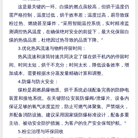
这是最关键的一环。白煤的燃点虽较高，但烘干温度仍
需严格控制，温度过低，烘干效率差；温度过高，易导致煤
“
粉过热、燃烧甚至爆炸，
采用智能温控系统，实时精准监
测调控热风温度，在确保绝对安全的前提下，最大化保留白
”
煤的热值品质，杜绝因过热导致的品质下降。
3.
优化热风流速与物料停留时间：
热风流速和滚筒转速共同决定了煤在烘干机内的停留时
间。时间太短，烘干不充分；时间太长，降低设备效率，增
加成本。需要根据水分蒸发量精确计算和调整。
4.
防爆与防火安全：
煤粉是易燃易爆物质。烘干系统必须配备完善的防静电
/
装置和接地系统。在关键部位安装防爆阀
泄爆片。设备内
保证足够的氧气浓度监控，防止可燃气体聚集。严禁烟火，
并配备消防设施。建议采用国家级防爆标准设计，配备多重
”
主动、被动安全防护措施，为客户的生产安全保驾护航。
5.
粉尘治理与环保回收