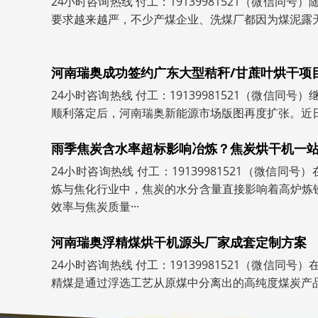
24小时咨询热线 付工：19139981521（微信同
要求越来越严，不少产煤企业、洗煤厂都因为煤泥露天堆
河南瑞奥成功签约广东大型秸秆/甘蔗叶烘干项
24小时咨询热线 付工：19139981521（微信同
顺利落定后，河南瑞奥新能源市场版图再度扩张。近日，
雨季焦炭含水率超标影响冶炼？焦炭烘干机一
24小时咨询热线 付工：19139981521（微信同号
炼与焦化行业中，焦炭的水分含量直接影响着高炉炼
效率与焦炭质量···
河南瑞奥浮精煤烘干机源头厂家成套定制方案
24小时咨询热线 付工：19139981521（微信同
精煤是通过浮选工艺从原煤中分离出的高纯度煤炭产品。