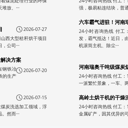
号）随着煤泥处理行业的环保
24小时咨询热线 付工：
放、···
强，极易粘连结块，普通
六车霸气进驻！河南
目
2026-07-27
24小时咨询热线 付工：
号）继山西大型秸秆烘干项目
发，霸气抵达！近日，
公司···
机滚筒主机、除尘···
站解决方案
河南瑞奥千吨级煤炭
）在钢铁冶
2026-07-20
铁的生产
24小时咨询热线 付工：
一派繁忙景象，一车、两
高岭土烘干机的干燥
2026-07-15
号）在煤炭洗选加工领域，浮
24小时咨询热线 付工：
然而···
金属矿产，因其优异的可