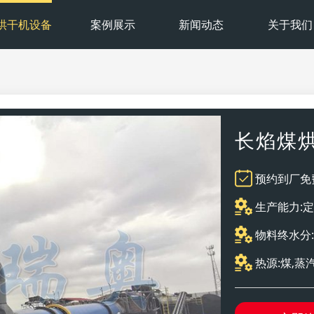
烘干机设备
案例展示
新闻动态
关于我们
长焰煤
预约到厂免
生产能力:
物料终水分:1
热源:煤,蒸